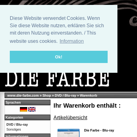
Diese Website verwendet Cookies. Wenn
Sie diese Website nutzen, erklären Sie sich
mit deren Nutzung einverstanden. / This
website uses cookies.
Information
Ok!
www.die-farbe.com
»
Shop
»
DVD / Blu-ray
»
Warenkorb
Sprachen
Ihr Warenkorb enthält :
Artikelübersicht
Kategorien
DVD / Blu-ray
Sonstiges
Die Farbe - Blu-ray
Informationen