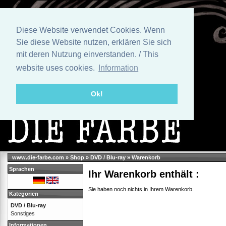
Diese Website verwendet Cookies. Wenn
Sie diese Website nutzen, erklären Sie sich
mit deren Nutzung einverstanden. / This
website uses cookies.
Information
Ok!
www.die-farbe.com
»
Shop
»
DVD / Blu-ray
»
Warenkorb
Sprachen
Ihr Warenkorb enthält :
Sie haben noch nichts in Ihrem Warenkorb.
Kategorien
DVD / Blu-ray
Sonstiges
Informationen