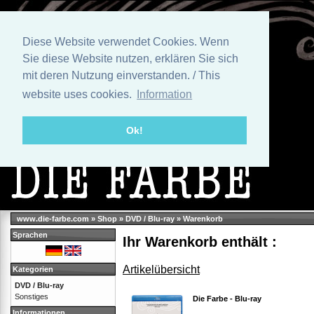
Diese Website verwendet Cookies. Wenn
Sie diese Website nutzen, erklären Sie sich
mit deren Nutzung einverstanden. / This
website uses cookies.
Information
Ok!
www.die-farbe.com
»
Shop
»
DVD / Blu-ray
»
Warenkorb
Sprachen
Ihr Warenkorb enthält :
Artikelübersicht
Kategorien
DVD / Blu-ray
Sonstiges
Die Farbe - Blu-ray
Informationen