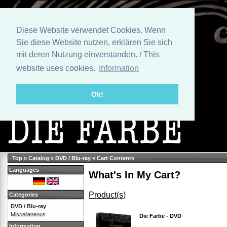
Diese Website verwendet Cookies. Wenn
Sie diese Website nutzen, erklären Sie sich
mit deren Nutzung einverstanden. / This
website uses cookies.
Information
Ok!
Top
»
Catalog
»
DVD / Blu-ray
»
Cart Contents
Languages
What's In My Cart?
Product(s)
Categories
DVD / Blu-ray
Miscellaneous
Die Farbe - DVD
Information