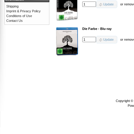
Update
or
remov
Shipping
Imprint & Privacy Policy
Conditions of Use
Contact Us
Die Farbe - Blu-ray
Update
or
remov
Copyright ©
Pow