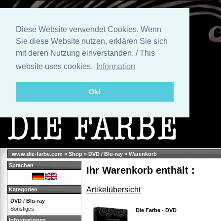
Diese Website verwendet Cookies. Wenn
Sie diese Website nutzen, erklären Sie sich
mit deren Nutzung einverstanden. / This
website uses cookies.
Information
Ok!
www.die-farbe.com
»
Shop
»
DVD / Blu-ray
»
Warenkorb
Sprachen
Ihr Warenkorb enthält :
Artikelübersicht
Kategorien
DVD / Blu-ray
Sonstiges
Die Farbe - DVD
Informationen