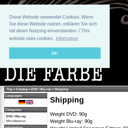
Diese Website verwendet Cookies. Wenn
Sie diese Website nutzen, erklären Sie sich
mit deren Nutzung einverstanden. / This
website uses cookies.
Information
Ok!
Top
»
Catalog
»
DVD / Blu-ray
»
Shipping
Languages
Shipping
Categories
Weight DVD: 90g
DVD / Blu-ray
Weight Blu-ray: 90g
Miscellaneous
Information