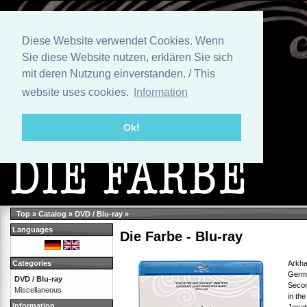
Diese Website verwendet Cookies. Wenn
Sie diese Website nutzen, erklären Sie sich
mit deren Nutzung einverstanden. / This
website uses cookies.
Information
Ok!
Top
»
Catalog
»
DVD / Blu-ray
»
Languages
Die Farbe - Blu-ray
Arkha
Categories
Germa
DVD / Blu-ray
Secon
Miscellaneous
in th
Information
Jonat