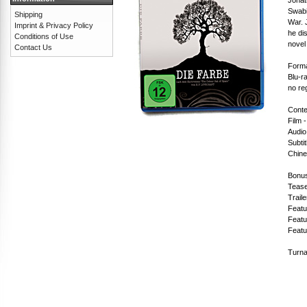
Swabi
Shipping
War. 
Imprint & Privacy Policy
he di
Conditions of Use
novel
Contact Us
Forma
Blu-r
no re
Conte
Film 
Audio
Subti
Chine
Bonus
Tease
Traile
Featu
Featu
Featu
Turna