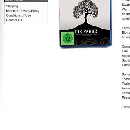
Swabi
Shipping
War. 
Imprint & Privacy Policy
he di
Conditions of Use
novel
Contact Us
Forma
Blu-r
no re
Conte
Film 
Audio
Subti
Chine
Bonus
Tease
Traile
Featu
Featu
Featu
Turna