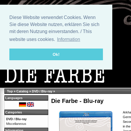
Diese Website verwendet Cookies. Wenn
Sie diese Website nutzen, erklären Sie sich
mit deren Nutzung einverstanden. / This
website uses cookies.
Information
Ok!
Top
»
Catalog
»
DVD / Blu-ray
»
Languages
Die Farbe - Blu-ray
Arkha
Categories
Germa
DVD / Blu-ray
Secon
Miscellaneous
in th
Information
Jonat