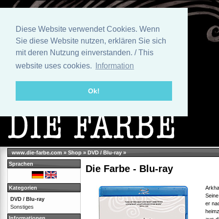
Diese Website verwendet Cookies. Wenn
Sie diese Website nutzen, erklären Sie sich
mit deren Nutzung einverstanden. / This
website uses cookies.
Information
Ok!
www.die-farbe.com
»
Shop
»
DVD / Blu-ray
»
Sprachen
Die Farbe - Blu-ray
Arkha
Kategorien
Seine
DVD / Blu-ray
er na
Sonstiges
heimz
Informationen
aus d