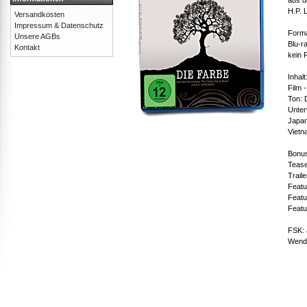
H.P. 
Versandkosten
Impressum & Datenschutz
Forma
Unsere AGBs
Blu-r
Kontakt
kein 
Inhalt
Film 
Ton: 
Unter
Japan
Vietn
Bonus
Tease
Traile
Featu
Featu
Featu
FSK: 
Wend