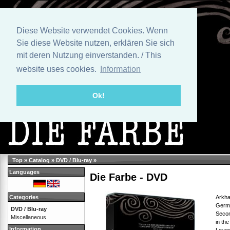
Diese Website verwendet Cookies. Wenn
Sie diese Website nutzen, erklären Sie sich
mit deren Nutzung einverstanden. / This
website uses cookies.
Information
Ok!
Top
»
Catalog
»
DVD / Blu-ray
»
Languages
Die Farbe - DVD
Arkha
Categories
Germa
DVD / Blu-ray
Secon
Miscellaneous
in th
Information
Lovec