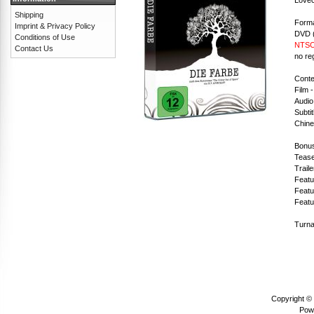
Shipping
Forma
Imprint & Privacy Policy
DVD (
Conditions of Use
NTSC 
Contact Us
no re
Conte
Film 
Audio
Subti
Chine
Bonus
Tease
Traile
Featu
Featu
Featu
Turna
Copyright ©
Pow