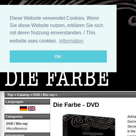
Diese Website verwendet Cookies. Wenn
Sie diese Website nutzen, erklären Sie sich
mit deren Nutzung einverstanden. / This
website uses cookies.
Information
Ok!
Top
»
Catalog
»
DVD / Blu-ray
»
Languages
Die Farbe - DVD
Arkha
Categories
Germa
DVD / Blu-ray
Secon
Miscellaneous
in th
Information
Lovec