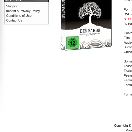
Shipping
Forma
Imprint & Privacy Policy
DVD (
Conditions of Use
NTSC 
Contact Us
no re
Conte
Film 
Audio
Subti
Chine
Bonus
Tease
Traile
Featu
Featu
Featu
Turna
Copyright ©
Pow