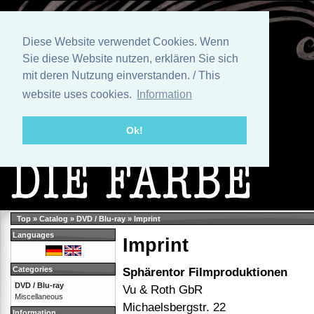
Diese Website verwendet Cookies. Wenn
Sie diese Website nutzen, erklären Sie sich
mit deren Nutzung einverstanden. / This
website uses cookies.
Information
Ok!
Top
»
Catalog
»
DVD / Blu-ray
»
Imprint
Languages
Imprint
Categories
Sphärentor Filmproduktionen
DVD / Blu-ray
Vu & Roth GbR
Miscellaneous
Michaelsbergstr. 22
Information