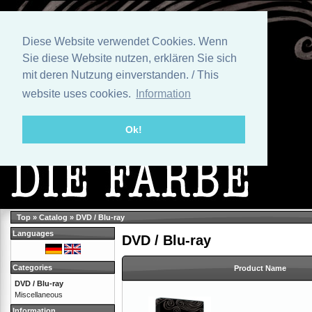
Diese Website verwendet Cookies. Wenn
Sie diese Website nutzen, erklären Sie sich
mit deren Nutzung einverstanden. / This
website uses cookies.
Information
Ok!
Top
»
Catalog
»
DVD / Blu-ray
Languages
DVD / Blu-ray
Categories
Product Name
DVD / Blu-ray
Miscellaneous
Information