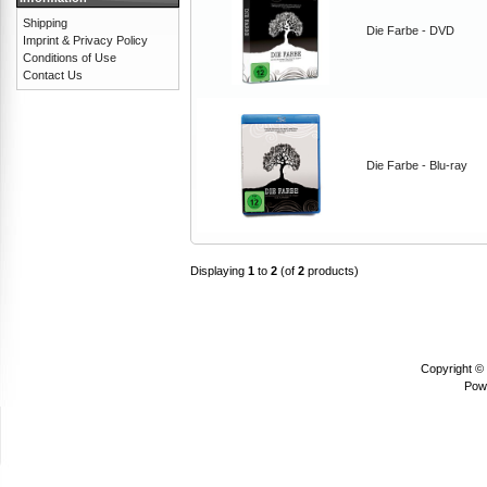
Shipping
Die Farbe - DVD
Imprint & Privacy Policy
Conditions of Use
Contact Us
Die Farbe - Blu-ray
Displaying
1
to
2
(of
2
products)
Copyright ©
Pow