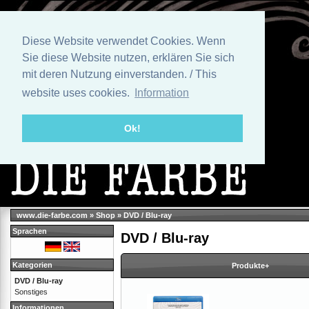
Diese Website verwendet Cookies. Wenn
Sie diese Website nutzen, erklären Sie sich
mit deren Nutzung einverstanden. / This
website uses cookies.
Information
Ok!
www.die-farbe.com
»
Shop
»
DVD / Blu-ray
Sprachen
DVD / Blu-ray
Kategorien
Produkte+
DVD / Blu-ray
Sonstiges
Informationen