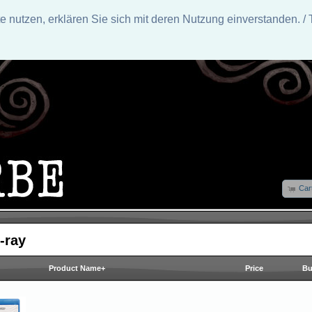
nutzen, erklären Sie sich mit deren Nutzung einverstanden. / 
Car
-ray
Product Name+
Price
Bu