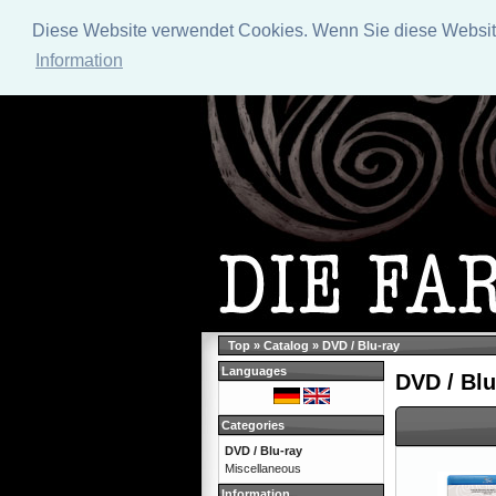
Diese Website verwendet Cookies. Wenn Sie diese Website 
Information
Top
»
Catalog
»
DVD / Blu-ray
Languages
DVD / Blu
Categories
DVD / Blu-ray
Miscellaneous
Information