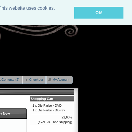
This website uses cookies.
Ok!
t Contents (2)
Checkout
My Account
Shopping Cart
1 x
Die Farbe - DVD
1 x
Die Farbe - Blu-ray
y Now
22,68 €
(excl. VAT and shipping)