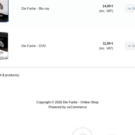
14,99 €
B
Die Farbe - Blu-ray
(inc. VAT)
11,99 €
B
Die Farbe - DVD
(inc. VAT)
of
2
products)
Copyright © 2026
Die Farbe - Online-Shop
Powered by
osCommerce