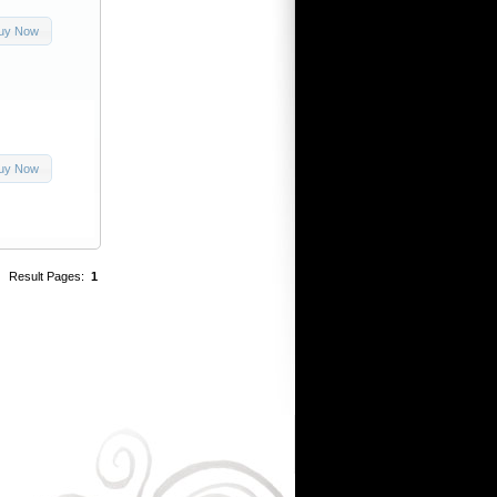
uy Now
uy Now
Result Pages:
1