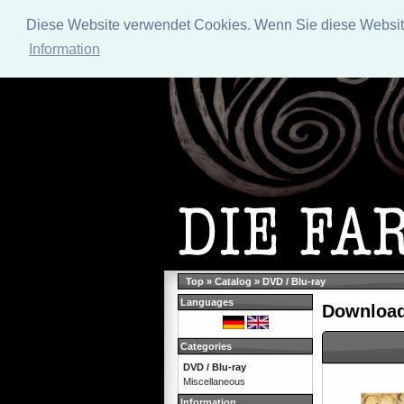
Diese Website verwendet Cookies. Wenn Sie diese Website 
Information
Top
»
Catalog
»
DVD / Blu-ray
Languages
Download
Categories
DVD / Blu-ray
Miscellaneous
Information