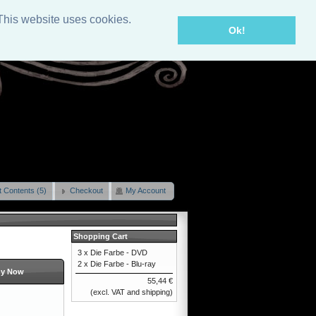
This website uses cookies.
Ok!
t Contents (5)
Checkout
My Account
Shopping Cart
3 x
Die Farbe - DVD
2 x
Die Farbe - Blu-ray
y Now
55,44 €
(excl. VAT and shipping)