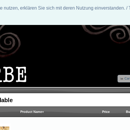
nutzen, erklären Sie sich mit deren Nutzung einverstanden. / 
Car
able
Product Name+
Price
Bu