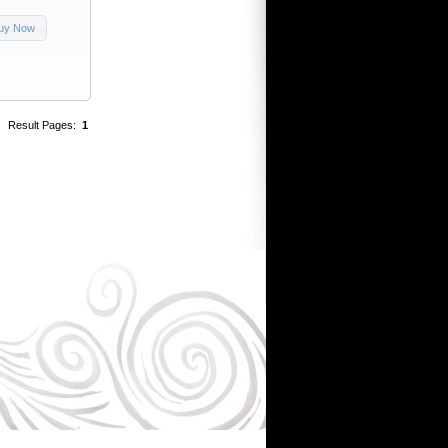
uy Now
Result Pages:
1