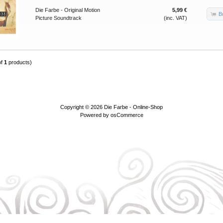
Die Farbe - Original Motion
5,99 €
B
Picture Soundtrack
(inc. VAT)
of
1
products)
Copyright © 2026
Die Farbe - Online-Shop
Powered by
osCommerce