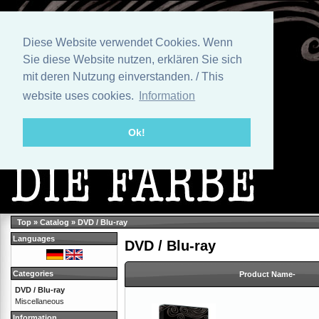
Diese Website verwendet Cookies. Wenn
Sie diese Website nutzen, erklären Sie sich
mit deren Nutzung einverstanden. / This
website uses cookies.
Information
Ok!
Top
»
Catalog
»
DVD / Blu-ray
Languages
DVD / Blu-ray
Categories
Product Name-
DVD / Blu-ray
Miscellaneous
Information