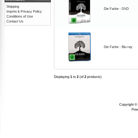
Shipping
Die Farbe - DVD
Imprint & Privacy Policy
Conditions of Use
Contact Us
Die Farbe - Blu-ray
Displaying
1
to
2
(of
2
products)
Copyright ©
Pow