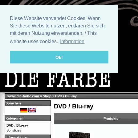
Diese Website verwendet Cookies. Wenn
Sie diese Website nutzen, erklären Sie sich
mit deren Nutzung einverstanden. / This
website uses cookies.
Information
Ok!
www.die-farbe.com
»
Shop
»
DVD / Blu-ray
Sprachen
DVD / Blu-ray
Kategorien
Produkte-
DVD / Blu-ray
Sonstiges
Informationen