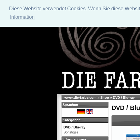
Diese Website verwendet Cookies. Wenn Sie diese Website 
Information
www.die-farbe.com
»
Shop
»
DVD / Blu-ray
Sprachen
DVD / Blu
Kategorien
DVD / Blu-ray
Sonstiges
Informationen