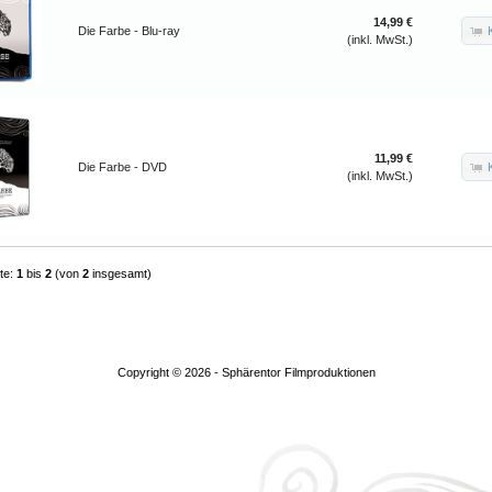
14,99 €
Die Farbe - Blu-ray
(inkl. MwSt.)
11,99 €
Die Farbe - DVD
(inkl. MwSt.)
te:
1
bis
2
(von
2
insgesamt)
Copyright © 2026 -
Sphärentor Filmproduktionen