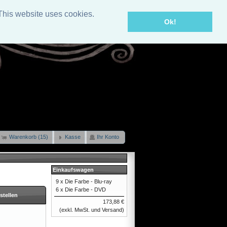
This website uses cookies.
Ok!
Warenkorb (15)
Kasse
Ihr Konto
Einkaufswagen
9 x
Die Farbe - Blu-ray
6 x
Die Farbe - DVD
stellen
173,88 €
(exkl. MwSt. und Versand)