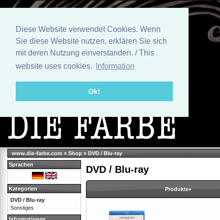
Diese Website verwendet Cookies. Wenn
Sie diese Website nutzen, erklären Sie sich
mit deren Nutzung einverstanden. / This
website uses cookies.
Information
Ok!
www.die-farbe.com
»
Shop
»
DVD / Blu-ray
Sprachen
DVD / Blu-ray
Kategorien
Produkte+
DVD / Blu-ray
Sonstiges
Informationen