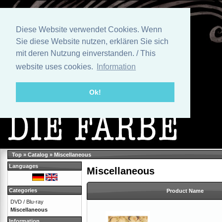
Diese Website verwendet Cookies. Wenn
Sie diese Website nutzen, erklären Sie sich
mit deren Nutzung einverstanden. / This
website uses cookies.
Information
Ok!
Top
»
Catalog
»
Miscellaneous
Languages
Miscellaneous
Categories
Product Name
DVD / Blu-ray
Miscellaneous
Information