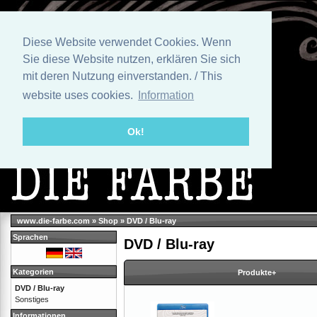
Diese Website verwendet Cookies. Wenn
Sie diese Website nutzen, erklären Sie sich
mit deren Nutzung einverstanden. / This
website uses cookies.
Information
Ok!
www.die-farbe.com
»
Shop
»
DVD / Blu-ray
Sprachen
DVD / Blu-ray
Kategorien
Produkte+
DVD / Blu-ray
Sonstiges
Informationen