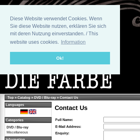
Diese Website verwendet Cookies. Wenn
Sie diese Website nutzen, erklären Sie sich
mit deren Nutzung einverstanden. / This
website uses cookies.
Information
Ok!
Top
»
Catalog
»
DVD / Blu-ray
»
Contact Us
Languages
Contact Us
Full Name:
Categories
E-Mail Address:
DVD / Blu-ray
Miscellaneous
Enquiry:
Information