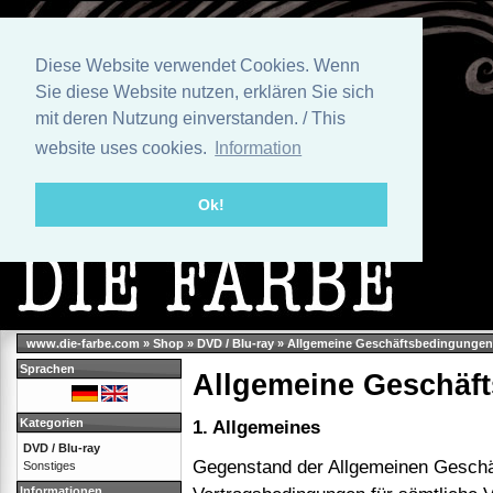
Diese Website verwendet Cookies. Wenn
Sie diese Website nutzen, erklären Sie sich
mit deren Nutzung einverstanden. / This
website uses cookies.
Information
Ok!
www.die-farbe.com
»
Shop
»
DVD / Blu-ray
»
Allgemeine Geschäftsbedingungen
Sprachen
Allgemeine Geschäf
Kategorien
1. Allgemeines
DVD / Blu-ray
Gegenstand der Allgemeinen Geschäf
Sonstiges
Informationen